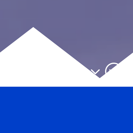
&#x33;